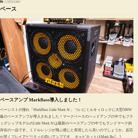
CATEGORY
ベース
ベースアンプ MarkBass導入しました！
ベーシストの憧れ「MarkBass Little Mark Ⅳ」 ついにミルキィロックに大型500W
級のベースアンプが導入されました！マークベースのヘッドアンプの中でもフラ
ッグシップモデルのLittle Mark Ⅳは最新のベースアンプの中でもランドマーク的
存在の一品です。ミドルレンジが飛ぶ感じと表現したら良いのでしょうか。反応
が早くプレイアビリティの高いアンプです。 キャビネットはMark Ba […]