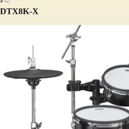
TAG
DTX8K-X