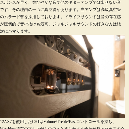
スポンスが早く、煌びやかな音で他のギターアンプでは出せない音
です。その理由の一つに真空管があります。当アンプは高級真空管
のムラード菅を採用しております。ドライブサウンドは音の存在感
が圧倒的で音の抜けも最高。ジャキジャキサウンドの好きな方は絶
対にハマります。
12AX7を使用したCH1はVolume/Treble/Bassコントロールを持ち、
Matchless特有の立ち上がりの鋭さと柔らかさを合わせ持った至高のク