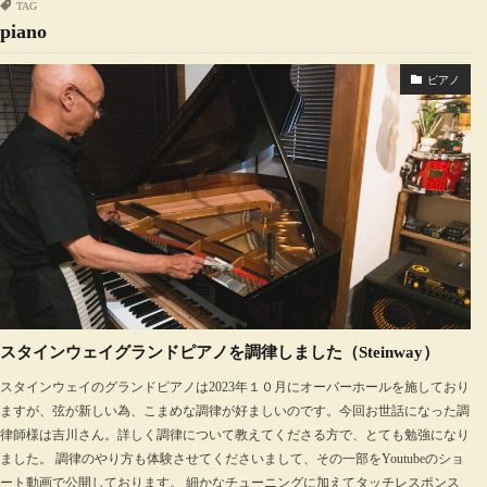
TAG
piano
ピアノ
スタインウェイグランドピアノを調律しました（Steinway）
スタインウェイのグランドピアノは2023年１０月にオーバーホールを施しており
ますが、弦が新しい為、こまめな調律が好ましいのです。今回お世話になった調
律師様は吉川さん。詳しく調律について教えてくださる方で、とても勉強になり
ました。 調律のやり方も体験させてくださいまして、その一部をYoutubeのショ
ート動画で公開しております。 細かなチューニングに加えてタッチレスポンス