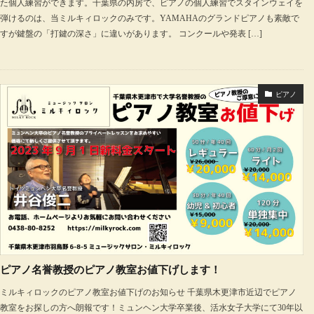
た個人練習ができます。千葉県の内房で、ピアノの個人練習でスタインウェイを
弾けるのは、当ミルキィロックのみです。YAMAHAのグランドピアノも素敵で
すが鍵盤の「打鍵の深さ」に違いがあります。 コンクールや発表 […]
ピアノ
ピアノ名誉教授のピアノ教室お値下げします！
ミルキィロックのピアノ教室お値下げのお知らせ 千葉県木更津市近辺でピアノ
教室をお探しの方へ朗報です！ミュンヘン大学卒業後、活水女子大学にて30年以